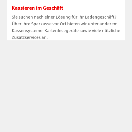
Kassieren im Geschäft
Sie suchen nach einer Lösung für Ihr Ladengeschäft?
Über Ihre Sparkasse vor Ort bieten wir unter anderem
Kassensysteme, Kartenlesegeräte sowie viele nützliche
Zusatzservices an.
Bequem und zeiteffizient
Hygienisch und sicher
Einfache Buchführung und Transparenz
Mehr erfahren