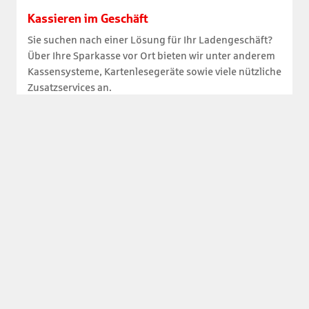
Kassieren im Geschäft
Sie suchen nach einer Lösung für Ihr Ladengeschäft?
Über Ihre Sparkasse vor Ort bieten wir unter anderem
Kassensysteme, Kartenlesegeräte sowie viele nützliche
Zusatzservices an.
Bequem und zeiteffizient
Hygienisch und sicher
Einfache Buchführung und Transparenz
Mehr erfahren